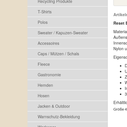
Recycling Produkte
T-Shirts
Artike
Polos
Reset 
Materia
Sweater / Kapuzen-Sweater
Außens
Innensc
Accessoires
Nylon un
Caps / Mützen / Schals
Eigensc
Fleece
D
U
Gastronomie
Z
W
Hemden
I
3
Hosen
Erhältl
Jacken & Outdoor
Größe 4X
Warnschutz-Bekleidung