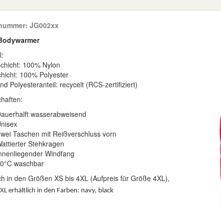
lnummer:
JG002xx
Bodywarmer
l:
chicht: 100% Nylon
hicht: 100% Polyester
d Polyesteranteil: recycelt (RCS-zertifiziert)
haften:
auerhalft wasserabweisend
nisex
wei Taschen mit Reißverschluss vorn
attierter Stehkragen
nnenliegender Windfang
0°C waschbar
ich in den Größen XS bis 4XL (Aufpreis für Größe 4XL),
L erhältlich in den Farben: navy, black