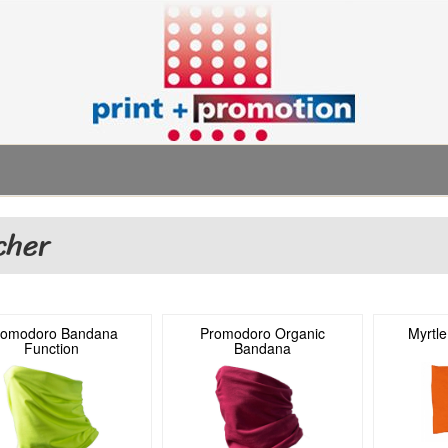
cher
romodoro Bandana
Promodoro Organic
Myrtl
Function
Bandana